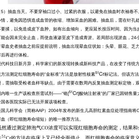
（5）抽血当天。不要穿袖口过小、过紧的衣服，以避免在抽血时衣袖卷不
心情，避免因恐惧造成血管的收缩、增加采血的困难。抽血后，需在针孔处
不要揉，以免造成皮下血肿。如有出血倾向， 更应延长按压时间。因为当
可能会因未完全止血，而使血液渗至皮下造成青淤。若局部出现淤血，24
有晕血史者抽血之前应提前说明，抽血出现晕血症状如：头晕、眼花、乏
解后再进行体检。
现代科技日新月异，科学家们的新发现转换成新科技产品，在改变了传统
51
Cr
统方法测定红细胞寿命的“金标准”方法是放射性核素
标记法。但该方法
琐，需抽取受检者血样等缺点。由于需要在数周内反复抽血测定标定物，
51
Cr
国内唯一生产该检查所需试剂——“铬[
]酸钠注射液”的厂家已因销售
全国各医院实际已无法开展该项检查。
美国儿科学会（简称AAP）2004年发布的新生儿高胆红素血症处理指南
溶血（即红细胞寿命缩短）的唯一推荐方法。
既然通过测定肺泡气CO浓度可以实现红细胞寿命的测定，结果和
51
性
Cr的方法在临床上又已经全面停止，而红细胞寿命的临床意