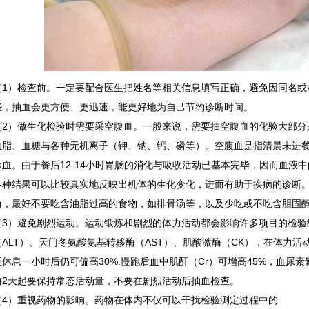
（1）检查前。一定要配合医生把姓名等相关信息填写正确，避免因同名或
些，抽血会更方便、更迅速，能更好地为自己节约诊断时间。
（2）做生化检验时需要采空腹血。一般来说，需要抽空腹血的化验大部分
血脂、血糖与各种无机离子（钾、钠、钙、磷等）。空腹血是指清晨未进餐前
脉血。由于餐后12-14小时胃肠的消化与吸收活动已基本完毕，因而血液
各种结果可以比较真实地反映出机体的生化变化，进而有助于疾病的诊断
前，最好不要吃含油脂过高的食物，如排骨汤等，以及少吃或不吃含胆固
（3）避免剧烈运动。运动锻炼和剧烈的体力活动都会影响许多项目的检验
（ALT）、天门冬氨酸氨基转移酶（AST）、肌酸激酶（CK），在体力
至休息一小时后仍可偏高30%.慢跑后血中肌酐（Cr）可增高45%，血尿素
前2天起要保持常态活动量，不要在剧烈活动后抽血检查。
（4）重视药物的影响。药物在体内不仅可以干扰检验测定过程中的