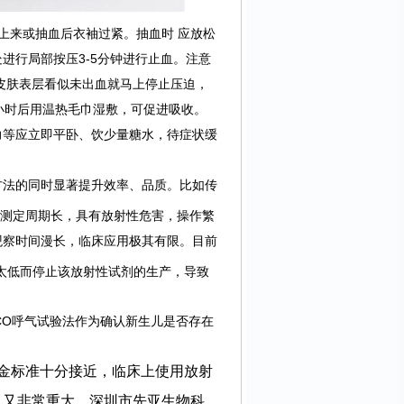
上来或抽血后衣袖过紧。抽血时 应放松
进行局部按压3-5分钟进行止血。注意
皮肤表层看似未出血就马上停止压迫，
小时后用温热毛巾湿敷，可促进吸收。
力等应立即平卧、饮少量糖水，待症状缓
方法的同时显著提升效率、品质。比如传
测定周期长，具有放射性危害，操作繁
观察时间漫长，临床应用极其有限。目前
量太低而停止该放射性试剂的生产，导致
将CO呼气试验法作为确认新生儿是否存在
金标准十分接近，临床上使用放射
义又非常重大。深圳市先亚生物科