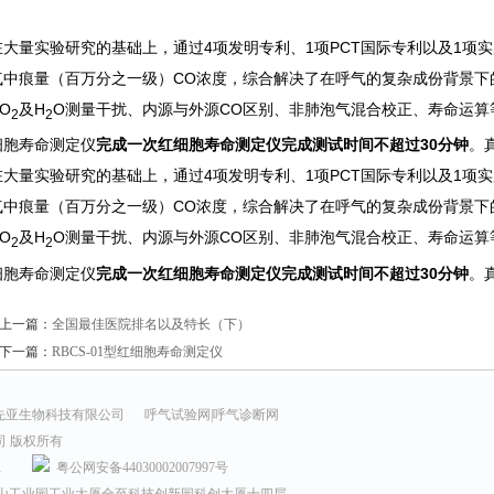
在大量实验研究的基础上，通过4项发明专利、1项PCT国际专利以及1项
气中痕量（百万分之一级）CO浓度，综合解决了在呼气的复杂成份背景下
O
及H
O测量干扰、内源与外源CO区别、非肺泡气混合校正、寿命运算等
2
2
细胞寿命测定仪
完成一次红细胞寿命测定仪完成测试时间不超过30分钟
。
在大量实验研究的基础上，通过4项发明专利、1项PCT国际专利以及1项
气中痕量（百万分之一级）CO浓度，综合解决了在呼气的复杂成份背景下
O
及H
O测量干扰、内源与外源CO区别、非肺泡气混合校正、寿命运算等
2
2
细胞寿命测定仪
完成一次红细胞寿命测定仪完成测试时间不超过30分钟
。
上一篇：
全国最佳医院排名以及特长（下）
下一篇：
RBCS-01型红细胞寿命测定仪
先亚生物科技有限公司
呼气试验网|呼气诊断网
司 版权所有
1
粤公网安备44030002007997号