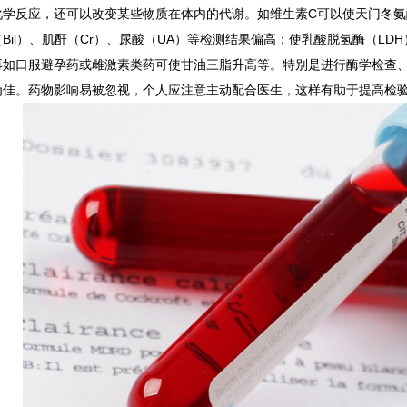
化学反应，还可以改变某些物质在体内的代谢。如维生素C可以使天门冬氨
（Bil）、肌酐（Cr）、尿酸（UA）等检测结果偏高；使乳酸脱氢酶（LD
再如口服避孕药或雌激素类药可使甘油三脂升高等。特别是进行酶学检查
为佳。药物影响易被忽视，个人应注意主动配合医生，这样有助于提高检