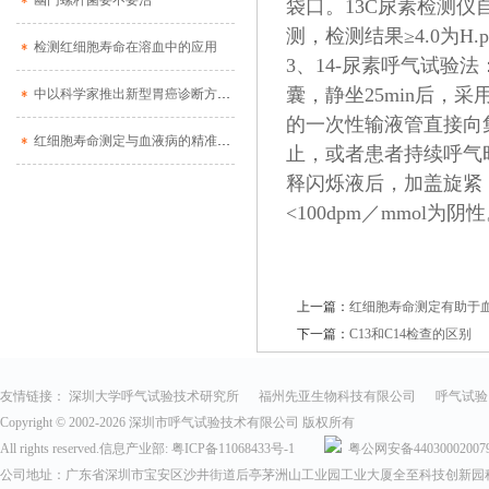
幽门螺杆菌要不要治
袋口。13C尿素检测
测，检测结果≥4.0为H.py
检测红细胞寿命在溶血中的应用
3、14-尿素呼气试验法
囊，静坐25min后，
中以科学家推出新型胃癌诊断方法 呼吸测试即可确诊
的一次性输液管直接向
红细胞寿命测定与血液病的精准诊断
止，或者患者持续呼气时
释闪烁液后，加盖旋紧，置
<100dpm／mmol为阴
上一篇：
红细胞寿命测定有助于
下一篇：
C13和C14检查的区别
友情链接：
深圳大学呼气试验技术研究所
福州先亚生物科技有限公司
呼气试验
Copyright © 2002-
2026 深圳市呼气试验技术有限公司 版权所有
All rights reserved.信息产业部:
粤ICP备11068433号-1
粤公网安备44030002007
公司地址：广东省深圳市宝安区沙井街道后亭茅洲山工业园工业大厦全至科技创新园