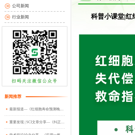
公司新闻
科普小课堂|
行业新闻
新闻推荐
最新报道—《红细胞寿命预测晚期胃癌患者抗肿瘤治疗后中度及重度贫血：一项前瞻性研究》（译）
重要发现 | SCI文章分享—《纠正T2DM患者红细胞寿命缩短对HbA1c检测值的影响：建模和内外验证》（译）